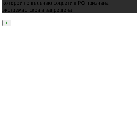
которой по ведению соцсети в РФ признана
экстремистской и запрещена