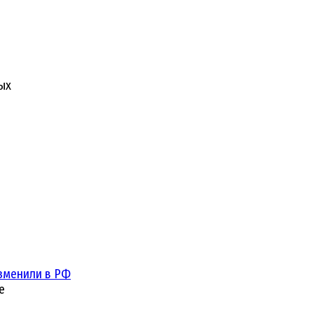
ых
зменили в РФ
е