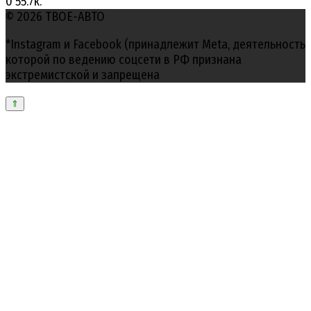
0
55.7к.
© 2026 ТВОЕ-АВТО
*Instagram и Facebook (принадлежит Meta, деятельность
которой по ведению соцсети в РФ признана
экстремистской и запрещена