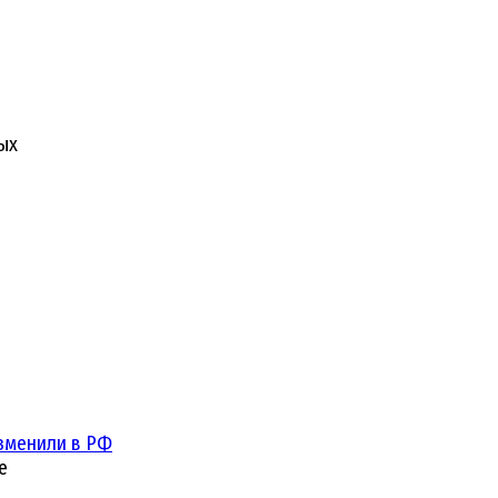
ых
зменили в РФ
е