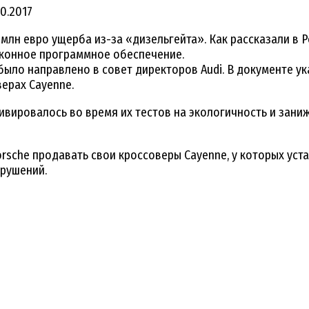
10.2017
млн евро ущерба из-за «дизельгейта». Как рассказали в P
аконное программное обеспечение.
ыло направлено в совет директоров Audi. В документе ук
ерах Cayenne.
тивировалось во время их тестов на экологичность и зан
orsche продавать свои кроссоверы Cayenne, у которых ус
арушений.