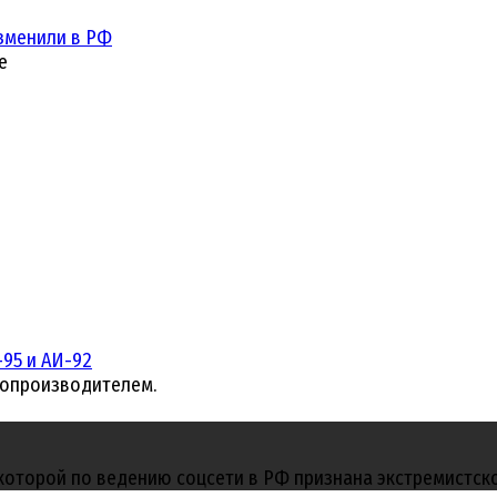
зменили в РФ
е
95 и АИ-92
топроизводителем.
 которой по ведению соцсети в РФ признана экстремистск