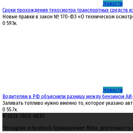
Новости
Сроки прохождения техосмотра транспортных средств и
Новые правки в закон № 170-ФЗ «О техническом осмотр
0
59.1к.
Новости
Водителям в РФ объяснили разницу между бензином АИ-
Заливать топливо нужно именно то, которое указано ав
0
55.7к.
© 2026 ТВОЕ-АВТО
*Instagram и Facebook (принадлежит Meta, деятельность