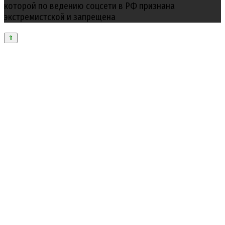
которой по ведению соцсети в РФ признана
экстремистской и запрещена