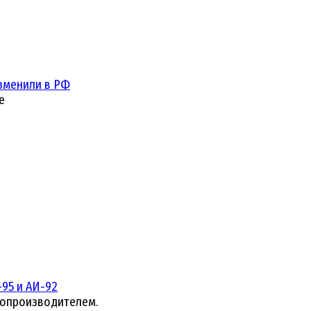
зменили в РФ
е
95 и АИ-92
топроизводителем.