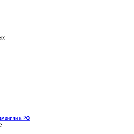
ых
зменили в РФ
е