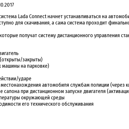
10.2017
система Lada Connect начнет устанавливаться на автомоб
ступно для скачивания, а сама система проходит финальн
оторые получат систему дистанционного управления стан
вигатель
 (открыты/закрыты)
к машины на парковке)
ействии/ударе
ы местонахождения автомобиля службам полиции (через к
 салона при дистанционном запуске двигателя (активаци
емпературы окружающей среды
одимости его технического обслуживания