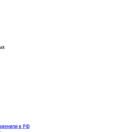
ых
зменили в РФ