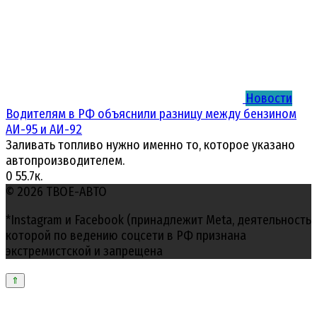
Новости
Водителям в РФ объяснили разницу между бензином
АИ-95 и АИ-92
Заливать топливо нужно именно то, которое указано
автопроизводителем.
0
55.7к.
© 2026 ТВОЕ-АВТО
*Instagram и Facebook (принадлежит Meta, деятельность
которой по ведению соцсети в РФ признана
экстремистской и запрещена