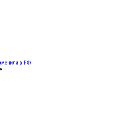
зменили в РФ
е