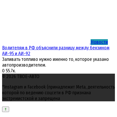
Новости
Водителям в РФ объяснили разницу между бензином
АИ-95 и АИ-92
Заливать топливо нужно именно то, которое указано
автопроизводителем.
0
55.7к.
© 2026 ТВОЕ-АВТО
*Instagram и Facebook (принадлежит Meta, деятельность
которой по ведению соцсети в РФ признана
экстремистской и запрещена