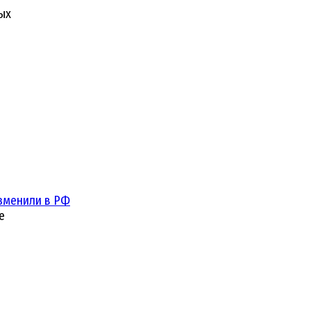
ых
зменили в РФ
е