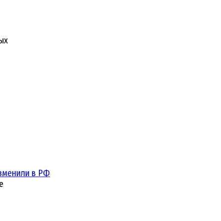
ых
зменили в РФ
е