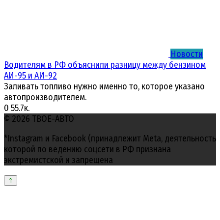
Новости
Водителям в РФ объяснили разницу между бензином
АИ-95 и АИ-92
Заливать топливо нужно именно то, которое указано
автопроизводителем.
0
55.7к.
© 2026 ТВОЕ-АВТО
*Instagram и Facebook (принадлежит Meta, деятельность
которой по ведению соцсети в РФ признана
экстремистской и запрещена