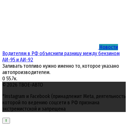
Новости
Водителям в РФ объяснили разницу между бензином
АИ-95 и АИ-92
Заливать топливо нужно именно то, которое указано
автопроизводителем.
0
55.7к.
© 2026 ТВОЕ-АВТО
*Instagram и Facebook (принадлежит Meta, деятельность
которой по ведению соцсети в РФ признана
экстремистской и запрещена