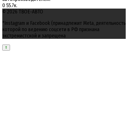
0
55.7к.
© 2026 ТВОЕ-АВТО
*Instagram и Facebook (принадлежит Meta, деятельность
которой по ведению соцсети в РФ признана
экстремистской и запрещена