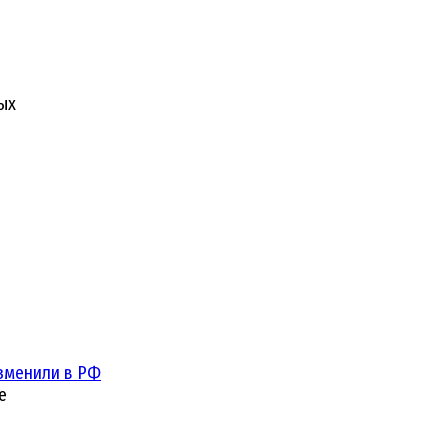
ых
зменили в РФ
е